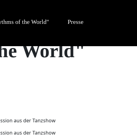
thms of the World"
Presse
he World"